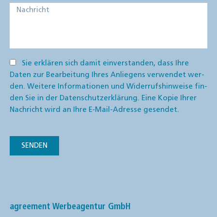
Sie erklä­ren sich damit ein­ver­stan­den, dass Ihre
Daten zur Bear­bei­tung Ihres Anlie­gens ver­wen­det wer­
den. Wei­te­re Infor­ma­tio­nen und Wider­rufs­hin­wei­se fin­
den Sie in der
Daten­schutz­er­klä­rung
. Eine Kopie Ihrer
Nach­richt wird an Ihre E‑Mail-Adres­se gesen­det.
SENDEN
agree­ment Wer­be­agen­tur GmbH