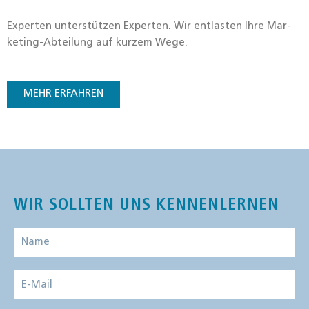
Exper­ten unter­stüt­zen Exper­ten. Wir ent­las­ten Ihre Mar­
ke­ting-Abtei­lung auf kur­zem Wege.
MEHR ERFAH­REN
WIR SOLLTEN UNS KENNENLERNEN