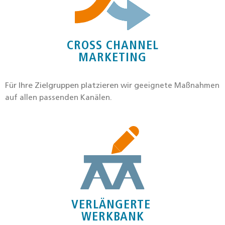
CROSS CHANNEL
MARKETING
Für Ihre Ziel­grup­pen plat­zie­ren wir
g
eeig­ne­te Maß­nah­men
auf allen pas­sen­den Kanä­len.
VERLÄNGERTE
WERK­BANK