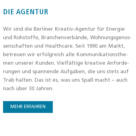
DIE AGENTUR
Wir sind die Ber­li­ner Krea­tiv-Agen­tur für Ener­gie
und Roh­stof­fe, Bran­chen­ver­bän­de, Woh­nungs­ge­nos­
sen­schaf­ten und Health­ca­re. Seit 1990 am Markt,
betreu­en wir erfolg­reich alle Kom­mu­ni­ka­ti­ons­the­
men unse­rer Kun­den. Viel­fäl­ti­ge krea­ti­ve Anfor­de­
run­gen und span­nen­de Auf­ga­ben, die uns stets auf
Trab hal­ten. Das ist es, was uns Spaß macht – auch
nach über 30 Jah­ren.
MEHR ERFAH­REN