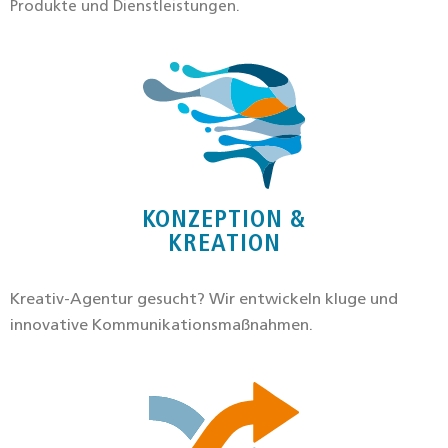
Pro­duk­te und Dienst­leis­tun­gen.
KONZEPTION &
KREATION
Krea­tiv-Agen­tur gesucht? Wir ent­wi­ckeln klu­ge und
inno­va­ti­ve Kom­mu­ni­ka­ti­ons­maß­nah­men
.