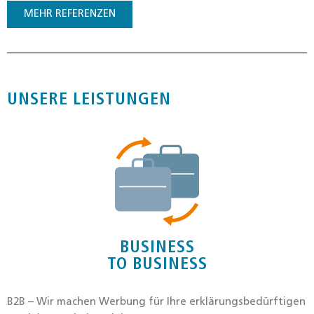
MEHR REFE­REN­ZEN
UNSERE LEISTUNGEN
BUSINESS
TO BUSINESS
B2B – Wir machen Wer­bung für Ihre erklä­rungs­be­dürf­ti­gen