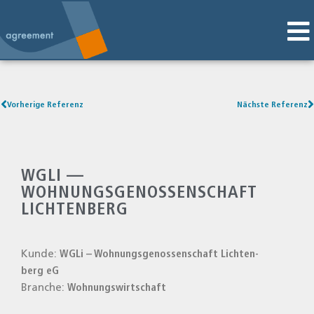
Vorherige Referenz
Nächste Referenz
WGLI —
WOHNUNGSGENOSSENSCHAFT
LICHTENBERG
Kun­de:
WGLi – Woh­nungs­ge­nos­sen­schaft Lich­ten­
berg eG
Bran­che:
Woh­nungs­wirt­schaft