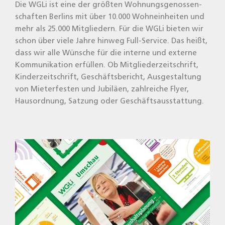
Die WGLi ist eine der größ­ten Woh­nungs­ge­nos­sen­
schaf­ten Ber­lins mit über 10.000 Wohn­ein­hei­ten und
mehr als 25.000 Mit­glie­dern. Für die WGLi bie­ten wir
schon über vie­le Jah­re hin­weg Full-Ser­vice. Das heißt,
dass wir alle Wün­sche für die inter­ne und exter­ne
Kom­mu­ni­ka­ti­on erfül­len. Ob Mit­glie­der­zeit­schrift,
Kin­der­zeit­schrift, Geschäfts­be­richt, Aus­ge­stal­tung
von Mie­ter­fes­ten und Jubi­lä­en, zahl­rei­che Fly­er,
Haus­ord­nung, Sat­zung oder Geschäfts­aus­stat­tung.