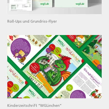
Roll-Ups und Grund­riss-Fly­er
Kin­der­zeit­schrift “WGLin­chen”