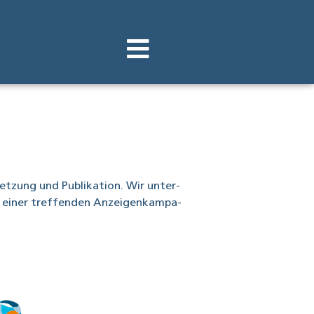
t­zung und Publi­ka­ti­on. Wir unter­
r einer tref­fen­den Anzei­gen­kam­pa­