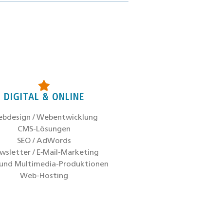
DIGITAL & ONLINE
b­de­sign / Web­ent­wick­lung
CMS-Lösun­gen
SEO / AdWords
s­let­ter / E‑Mail-Mar­ke­ting
und Mul­ti­me­dia-Pro­duk­tio­nen
Web-Hos­ting