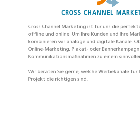
CROSS CHANNEL MARKE
Cross Chan­nel Mar­ke­ting ist für uns die per­fek­
off­line und online. Um Ihre Kun­den und Ihre Märk
kom­bi­nie­ren wir ana­lo­ge und digi­ta­le Kanä­le. O
Online-Mar­ke­ting, Pla­kat- oder Ban­ner­kam­pa­gn
Kom­mu­ni­ka­ti­ons­maß­nah­men zu einem sinn­vol­
Wir bera­ten Sie ger­ne, wel­che Wer­be­ka­nä­le für
Pro­jekt die rich­ti­gen sind.