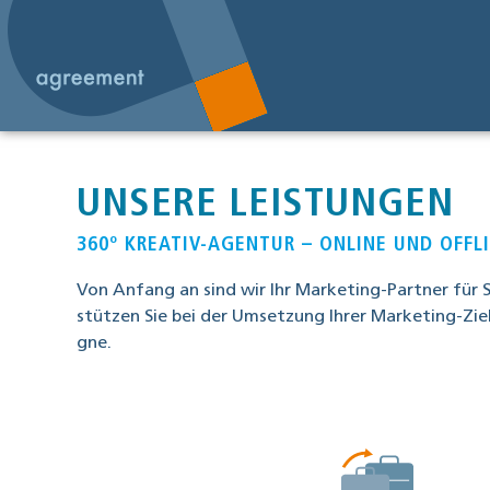
UNSERE LEISTUNGEN
360º KREATIV-AGENTUR – ONLINE UND OFFL
Von Anfang an sind wir Ihr Mar­ke­ting-Part­ner für St
stüt­zen Sie bei der Umset­zung Ihrer Mar­ke­ting-Zie­
gne.