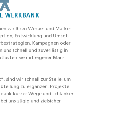
E WERKBANK
­hen wir Ihren Wer­be- und Mar­ke­
zep­ti­on, Ent­wick­lung und Umset­
­be­stra­te­gien, Kam­pa­gnen oder
n uns schnell und zuver­läs­sig in
ent­las­ten Sie mit eige­ner Man-
, sind wir schnell zur Stel­le, um
ab­tei­lung zu ergän­zen. Pro­jek­te
– dank kur­zer Wege und schlan­ker
 bei uns zügig und ziel­si­cher