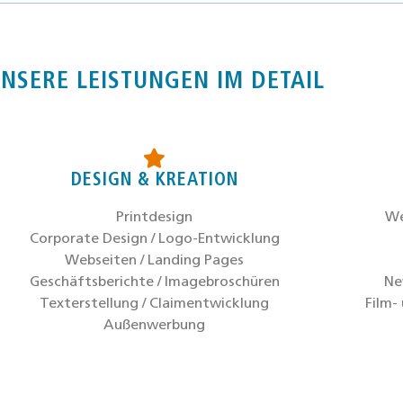
NSERE LEISTUNGEN IM DETAIL
DESIGN & KREATION
Print­de­sign
We
Cor­po­ra­te Design / Logo-Ent­wick­lung
Web­sei­ten / Landing Pages
Geschäfts­be­rich­te / Image­bro­schü­ren
New
Tex­terstel­lung / Clai­m­ent­wick­lung
Film- 
Außen­wer­bung