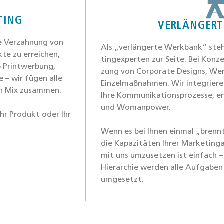
TING
VERLÄNGERT
te Ver­zah­nung von
Als „ver­län­ger­te Werk­bank“ ste
­te zu errei­chen,
ting­ex­per­ten zur Sei­te. Bei Kon­
b Print­wer­bung,
zung von Cor­po­ra­te Designs, Wer
e – wir fügen alle
Ein­zel­maß­nah­men. Wir inte­grie­re
len Mix zusam­men.
Ihre Kom­mu­ni­ka­ti­ons­pro­zes­se, 
und Wom­an­power.
 Ihr Pro­dukt oder Ihr
Wenn es bei Ihnen ein­mal „brennt“
die Kapa­zi­tä­ten Ihrer Mar­ke­ting­
mit uns umzu­set­zen ist ein­fach 
Hier­ar­chie wer­den alle Auf­ga­ben
umge­setzt.