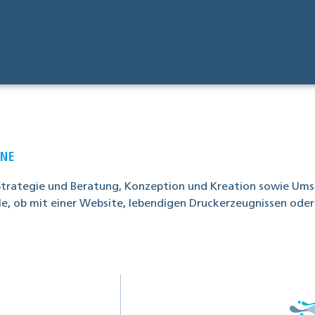
INE
ra­te­gie und Bera­tung, Kon­zep­ti­on und Krea­ti­on sowie Umse
le, ob mit einer Web­site, leben­di­gen Druckerzeug­nis­sen ode