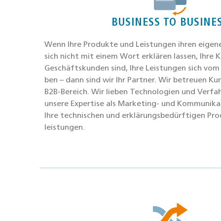
BUSINESS TO BUSINE
Wenn Ihre Pro­duk­te und Leis­tun­gen ihren eige
sich nicht mit einem Wort erklä­ren las­sen, Ihre K
Geschäfts­kun­den sind, Ihre Leis­tun­gen sich vo
ben – dann sind wir Ihr Part­ner. Wir betreu­en Kun
B2B-Bereich. Wir lie­ben Tech­no­lo­gien und Ver­fah
unse­re Exper­ti­se als Mar­ke­ting- und Kom­mu­ni­ka­
Ihre tech­ni­schen und erklä­rungs­be­dürf­ti­gen Pr
leis­tun­gen.