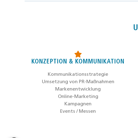
U
KONZEPTION & KOMMUNIKATION
Kom­mu­ni­ka­ti­ons­stra­te­gie
Umset­zung von PR-Maß­nah­men
Mar­ken­ent­wick­lung
Online-Mar­ke­ting
Kam­pa­gnen
Events / Mes­sen