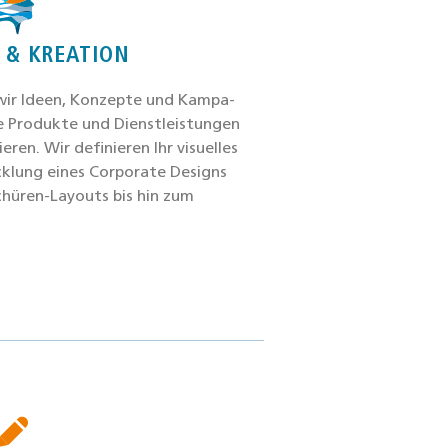
 & KREATION
 wir Ideen, Kon­zep­te und Kam­pa­
 Pro­duk­te und Dienst­leis­tun­gen
­ren. Wir defi­nie­ren Ihr visu­el­les
ck­lung eines Cor­po­ra­te Designs
hü­ren-Lay­outs bis hin zum