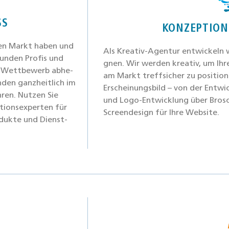
SS
KONZEPTION
­nen Markt haben und
Als Krea­tiv-Agen­tur ent­wi­ckeln
un­den Pro­fis und
gnen. Wir wer­den krea­tiv, um Ihre
m Wett­be­werb abhe­
am Markt treff­si­cher zu posi­tio­nie
­den ganz­heit­lich im
Erschei­nungs­bild – von der Ent­wi
­ren. Nut­zen Sie
und Logo-Ent­wick­lung über Bro­sc
ti­ons­exper­ten für
Screen­de­sign für Ihre Web­site.
o­duk­te und Dienst­