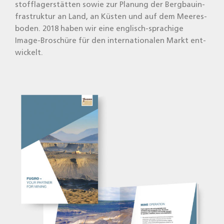
stoff­la­ger­stät­ten sowie zur Pla­nung der Berg­bau­in­
fra­struk­tur an Land, an Küs­ten und auf dem Mee­res­
bo­den. 2018 haben wir eine eng­lisch-spra­chi­ge
Image-Bro­schü­re für den inter­na­tio­na­len Markt ent­
wi­ckelt.