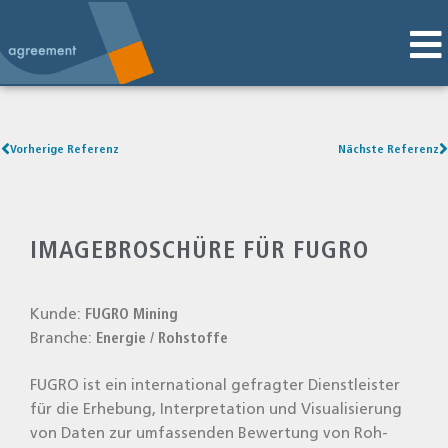
Vorherige Referenz
Nächste Referenz
IMAGEBROSCHÜRE FÜR FUGRO
Kun­de:
FUGRO Mining
Bran­che:
Ener­gie / Roh­stof­fe
FUGRO ist ein inter­na­tio­nal gefrag­ter Dienst­leis­ter
für die Erhe­bung, Inter­pre­ta­ti­on und Visua­li­sie­rung
von Daten zur umfas­sen­den Bewer­tung von Roh­