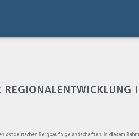
R REGIONALENTWICKLUNG 
n ost­deut­schen Berg­bau­fol­ge­land­schaf­ten. In die­sem Rah­me