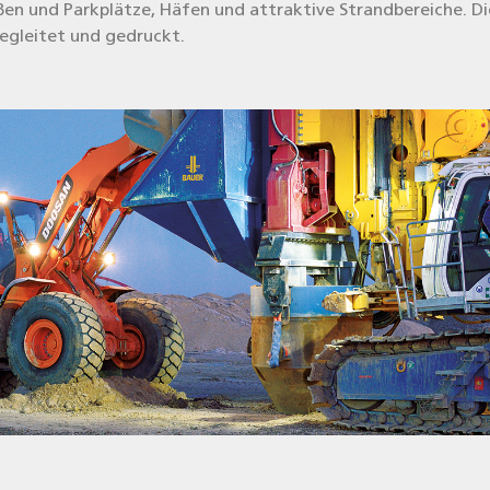
en und Park­plät­ze, Häfen und attrak­ti­ve Strand­be­rei­che
. D
 beglei­tet und gedruckt.