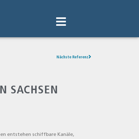
Nächste Referenz
IN SACHSEN
n ent­ste­hen schiff­ba­re Kanä­le,