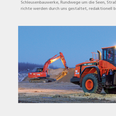
Schleu­sen­bau­wer­ke, Rund­we­ge um die Seen, Stra­ß
rich­te wer­den durch uns gestal­tet, redak­tio­nell