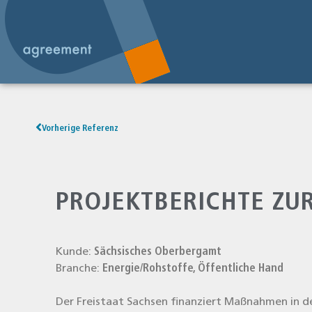
Vorherige Referenz
PROJEKTBERICHTE ZU
Kun­de:
Säch­si­sches Ober­berg­amt
Bran­che:
Energie/Rohstoffe, Öffent­li­che Hand
Der Frei­staat Sach­sen finan­ziert Maß­nah­men in de